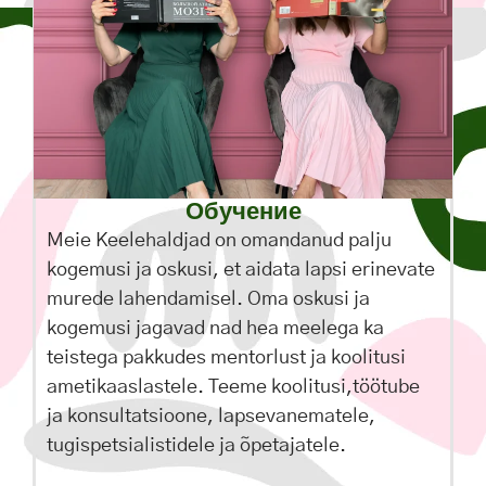
Обучение
Meie Keelehaldjad on omandanud palju
kogemusi ja oskusi, et aidata lapsi erinevate
murede lahendamisel. Oma oskusi ja
kogemusi jagavad nad hea meelega ka
teistega pakkudes mentorlust ja koolitusi
ametikaaslastele. Teeme koolitusi,töötube
ja konsultatsioone, lapsevanematele,
tugispetsialistidele ja õpetajatele.