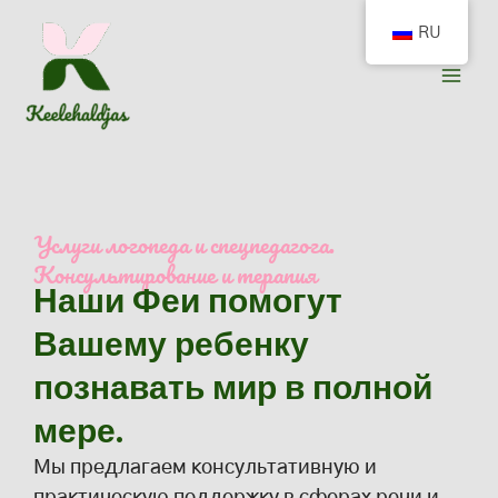
Перейти
RU
к
содержимому
Услуги логопеда и спецпедагога.
Консультирование и терапия
Наши Феи помогут
Вашему ребенку
познавать мир в полной
мере.
Мы предлагаем консультативную и
практическую поддержку в сферах речи и