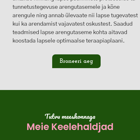
tunnetustegevuse arengutasemele ja kõne
arengule ning annab ülevaate nii lapse tugevatest
kui ka arendamist vajavatest oskustest. Saadud
teadmised lapse arengutaseme kohta aitavad
koostada lapsele optimaalse teraapiaplaani.
Broneeri aeg
Tutvu meeskonnaga
Meie Keelehaldjad