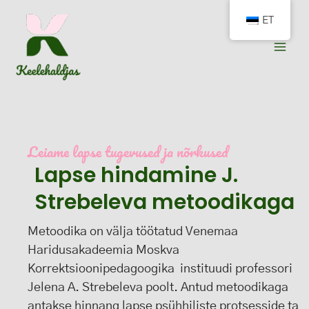
Skip
ET
to
content
Leiame lapse tugevused ja nõrkused
Lapse hindamine J.
Strebeleva metoodikaga
Metoodika on välja töötatud Venemaa
Haridusakadeemia Moskva
Korrektsioonipedagoogika instituudi professori
Jelena A. Strebeleva poolt. Antud metoodikaga
antakse hinnang lapse psühhiliste protsesside ta