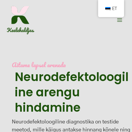
Skip
ET
to
content
Aitame lapsel areneda
Neurodefektoloogil
ine arengu
hindamine
Neurodefektoloogiline diagnostika on testide
meetod, mille käigus antakse hinnang kõnele ning