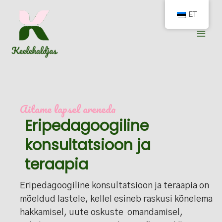
Skip
ET
to
content
Aitame lapsel areneda
Eripedagoogiline
konsultatsioon ja
teraapia
Eripedagoogiline konsultatsioon ja teraapia on
mõeldud lastele, kellel esineb raskusi kõnelema
hakkamisel, uute oskuste omandamisel,