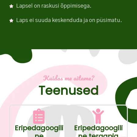
Lapsel on raskusi õppimisega.
Laps ei suuda keskenduda ja on püsimatu.
Kuidas me aitame?
Teenused
Eripedagoogili
Eripedagoogili
ne
ne teraapia