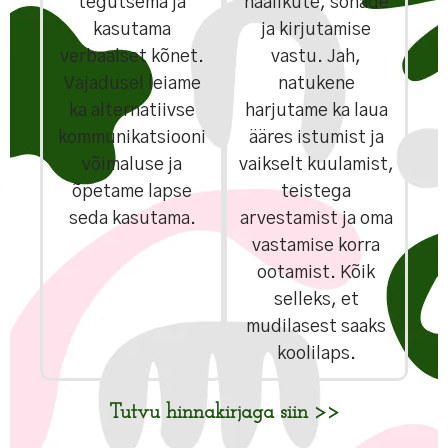
tegutsema ja
häälikute, sõnade
kasutama
ja kirjutamise
verbaalset kõnet.
vastu. Jah,
Vajadusel leiame
natukene
ka alternatiivse
harjutame ka laua
kommunikatsiooni
ääres istumist ja
võimaluse ja
vaikselt kuulamist,
õpetame lapse
teistega
seda kasutama.
arvestamist ja oma
vastamise korra
ootamist. Kõik
selleks, et
mudilasest saaks
koolilaps.
Tutvu hinnakirjaga siin >>