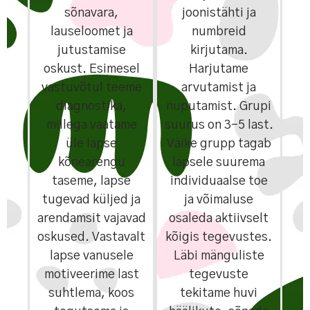
sõnavara,
joonistähti ja
lauseloomet ja
numbreid
jutustamise
kirjutama.
oskust. Esimesel
Harjutame
vastuvõtul teeme
arvutamist ja
diagnostika,
nuputamist. Grupi
millega vaatame
suurus on 3-5 last.
üle lapse
Väike grupp tagab
kõnearengu
lapsele suurema
taseme, lapse
individuaalse toe
tugevad küljed ja
ja võimaluse
arendamsit vajavad
osaleda aktiivselt
oskused. Vastavalt
kõigis tegevustes.
lapse vanusele
Läbi mänguliste
motiveerime last
tegevuste
suhtlema, koos
tekitame huvi