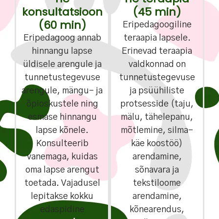
konsultatsioon
(45 min)
(60 min)
Eripedagoogiline
Eripedagoog annab
teraapia lapsele.
hinnangu lapse
Erinevad teraapia
üldisele arengule ja
valdkonnad on
tunnetustegevuse
tunnetustegevuse
arengule, mängu- ja
ja psüühiliste
õpioskustele ning
protsesside (taju,
esmase hinnangu
mälu, tähelepanu,
lapse kõnele.
mõtlemine, silma-
Konsulteerib
käe koostöö)
vanemaga, kuidas
arendamine,
oma lapse arengut
sõnavara ja
toetada. Vajadusel
tekstiloome
lepitakse kokku
arendamine,
edaspidine
kõnearendus,