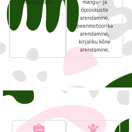
teraapiaplaan.
mängu- ja
õpioskuste
arendamine,
peenmotoorika
arendamine,
kirjaliku kõne
arendamine.