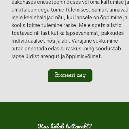
eakohases eneseteeninduses või oma käitumise ja
emotsioonidega toime tulemises. Samuit annavad
meie keelehaldjad nõu, kui lapsele on õppimine ja
koolis toime tulemine raske. Meie spetsialistid
toetavad nii last kui ka lapsevanemat, pakkudes
individuaalset nõu ja abi. Varajane sekkumine
aitab ennetada edasisi raskusi ning soodustab
lapse üldist arengut ja õppimisvõimet.
Broneeri aeg
Kas kõlab tuttavalt?