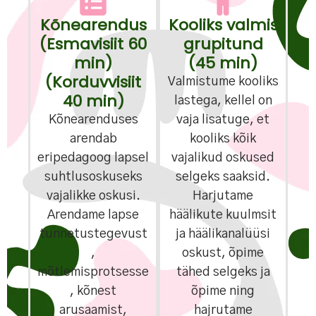
Kõnearendus
Kooliks valmis
(Esmavisiit 60
grupitund
min)
(45 min)
(Korduvvisiit
Valmistume kooliks
40 min)
lastega, kellel on
Kõnearenduses
vaja lisatuge, et
arendab
kooliks kõik
eripedagoog lapsel
vajalikud oskused
suhtlusoskuseks
selgeks saaksid.
vajalikke oskusi.
Harjutame
Arendame lapse
häälikute kuulmsit
tunnetustegevust
ja häälikanalüüsi
,
oskust, õpime
mõtlemisprotsesse
tähed selgeks ja
, kõnest
õpime ning
arusaamist,
hajrutame