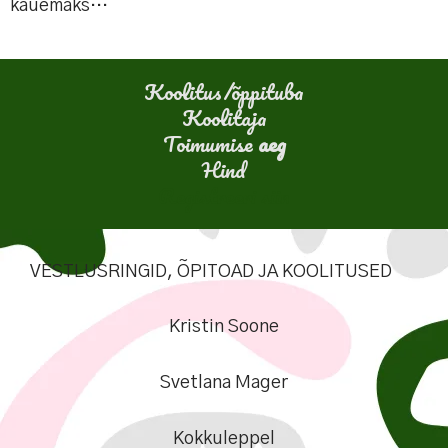
kauemaks…
Koolitus/õppituba
Koolitaja
Toimumise
aeg
Hind
Registreeri siin
VESTLUSRINGID, ÕPITOAD JA KOOLITUSED
Kristin Soone
Svetlana Mager
Kokkuleppel