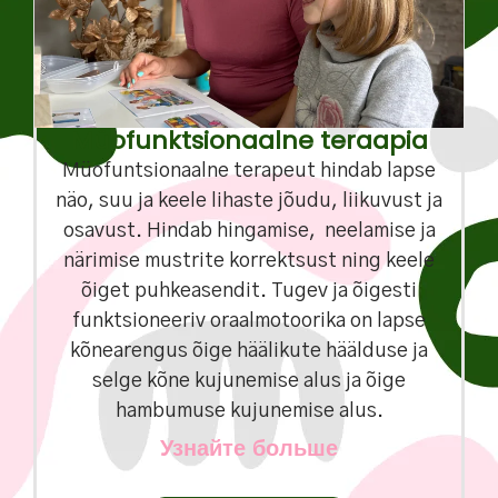
Müofunktsionaalne teraapia
Müofuntsionaalne terapeut hindab lapse
näo, suu ja keele lihaste jõudu, liikuvust ja
osavust. Hindab hingamise, neelamise ja
närimise mustrite korrektsust ning keele
õiget puhkeasendit. Tugev ja õigesti
funktsioneeriv oraalmotoorika on lapse
kõnearengus õige häälikute häälduse ja
selge kõne kujunemise alus ja õige
hambumuse kujunemise alus.
Узнайте больше