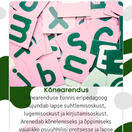
Kõnearendus
Kõnearenduse tunnis eripedagoog
kujundab lapse suhtlemisoskust,
lugemisoskust ja kirjutamisoskust.
Arenedab kõnelemiseks ja õppimiseks
vajalikke psüühhilisi protsesse ja lapse