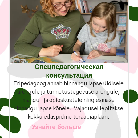
Спецпедагогическая
консультация
Eripedagoog annab hinnangu lapse üldisele
arengule ja tunnetustegevuse arengule,
mängu- ja õpioskustele ning esmase
hinnangu lapse kõnele. Vajadusel lepitakse
kokku edaspidine teraapiaplaan.
Узнайте больше