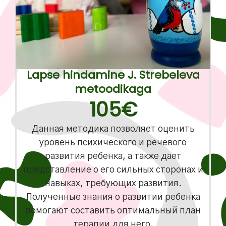
Lapse hindamine J. Strebeleva
metoodikaga
105€
Данная методика позволяет оценить
уровень психического и речевого
развития ребенка, а также дает
представление о его сильных сторонах и
навыках, требующих развития.
Полученные знания о развитии ребенка
помогают составить оптимальный план
терапии для него.