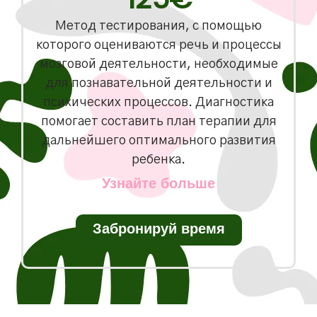
Mетод тестирования, с помощью
которого оцениваются речь и процессы
мозговой деятельности, необходимые
для познавательной деятельности и
психических процессов. Диагностика
помогает составить план терапии для
дальнейшего оптимального развития
ребенка.
Узнайте больше
Забронируй время