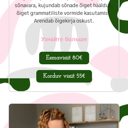
sõnavara, kujundab sõnade õiget hääldus,
õiget grammatiliste vormide kasutamist.
Arendab õigekirja oskust.
Узнайте больше
Esmavisiit 80€
Korduv visiit 55€