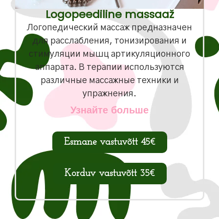
Logopeediline massaaž
Логопедический массаж предназначен
для расслабления, тонизирования и
стимуляции мышц артикуляционного
аппарата. В терапии используются
различные массажные техники и
упражнения.
Узнайте больше
Esmane vastuvõtt 45€
Korduv vastuvõtt 35€