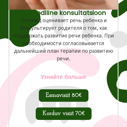
Logopeediline konsultatsioon
Логопед оценивает речь ребенка и
консультирует родителя о том, как
поддержать развитие речи ребенка. При
необходимости согласовывается
дальнейший план терапии по развитию
речи.
Узнайте больше
Esmavisiit 80€
Korduv visiit 70€