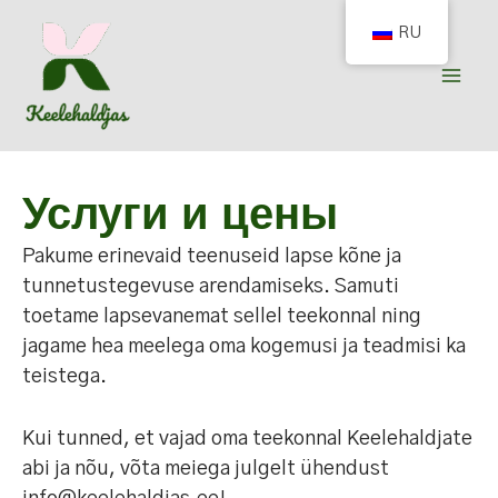
Перейти
RU
к
содержимому
Услуги и цены
Pakume erinevaid teenuseid lapse kõne ja
tunnetustegevuse arendamiseks. Samuti
toetame lapsevanemat sellel teekonnal ning
jagame hea meelega oma kogemusi ja teadmisi ka
teistega.
Kui tunned, et vajad oma teekonnal Keelehaldjate
abi ja nõu, võta meiega julgelt ühendust