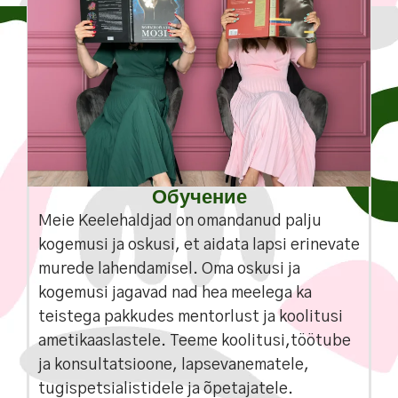
Обучение
Meie Keelehaldjad on omandanud palju
kogemusi ja oskusi, et aidata lapsi erinevate
murede lahendamisel. Oma oskusi ja
kogemusi jagavad nad hea meelega ka
teistega pakkudes mentorlust ja koolitusi
ametikaaslastele. Teeme koolitusi,töötube
ja konsultatsioone, lapsevanematele,
tugispetsialistidele ja õpetajatele.