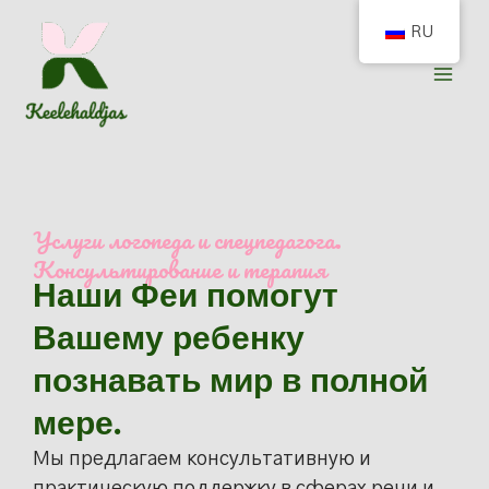
Перейти
RU
к
содержимому
Услуги логопеда и спецпедагога.
Консультирование и терапия
Наши Феи помогут
Вашему ребенку
познавать мир в полной
мере.
Мы предлагаем консультативную и
практическую поддержку в сферах речи и